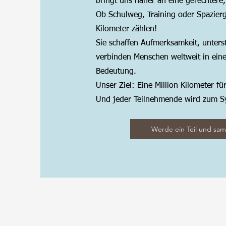
bringt uns näher an eine gerechtere
Ob Schulweg, Training oder Spazier
Kilometer zählen!
Sie schaffen Aufmerksamkeit, unters
verbinden Menschen weltweit in ei
Bedeutung.
Unser Ziel: Eine Million Kilometer fü
Und jeder Teilnehmende wird zum S
Werde ein Teil und sam