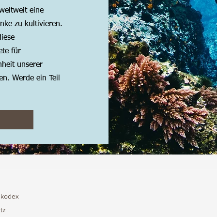
weltweit eine
nke zu kultivieren.
diese
te für
heit unserer
en. Werde ein Teil
skodex
tz