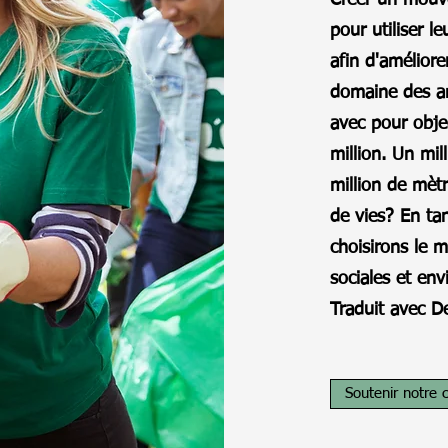
Créer un mouv
pour utiliser l
afin d'amélior
domaine des an
avec pour obje
million. Un mil
million de mèt
de vies? En ta
choisirons le m
sociales et en
Traduit avec D
Soutenir notre 