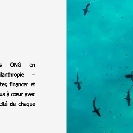
 des ONG en
lanthropie –
er, financer et
plus à cœur avec
acité de chaque